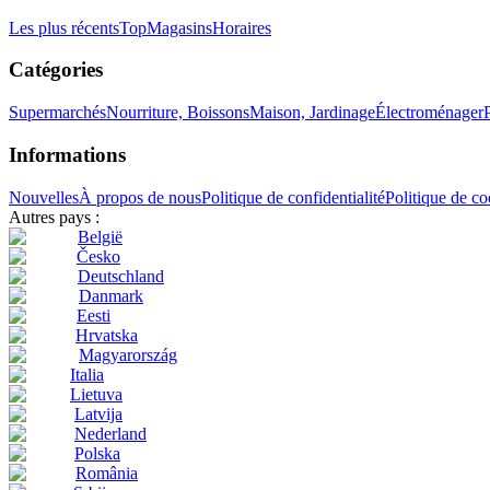
Les plus récents
Top
Magasins
Horaires
Catégories
Supermarchés
Nourriture, Boissons
Maison, Jardinage
Électroménager
Informations
Nouvelles
À propos de nous
Politique de confidentialité
Politique de co
Autres pays :
België
Česko
Deutschland
Danmark
Eesti
Hrvatska
Magyarország
Italia
Lietuva
Latvija
Nederland
Polska
România