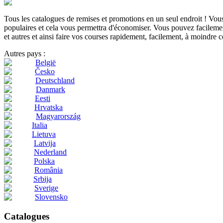
Tous les catalogues de remises et promotions en un seul endroit ! Vo
populaires et cela vous permettra d'économiser. Vous pouvez facilement
et autres et ainsi faire vos courses rapidement, facilement, à moindre c
Autres pays :
België
Česko
Deutschland
Danmark
Eesti
Hrvatska
Magyarország
Italia
Lietuva
Latvija
Nederland
Polska
România
Srbija
Sverige
Slovensko
Catalogues