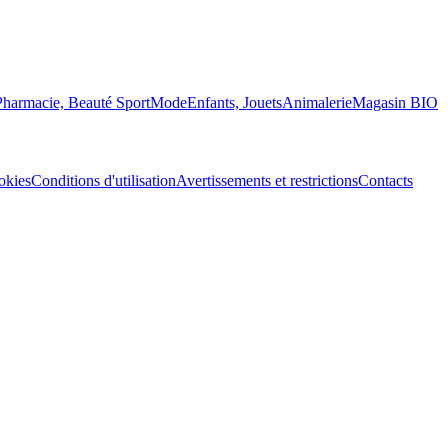
Pharmacie, Beauté
Sport
Mode
Enfants, Jouets
Animalerie
Magasin BIO
okies
Conditions d'utilisation
Avertissements et restrictions
Contacts