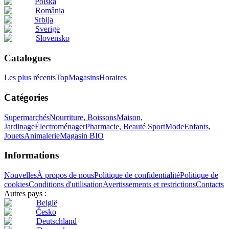
Polska
România
Srbija
Sverige
Slovensko
Catalogues
Les plus récents
Top
Magasins
Horaires
Catégories
Supermarchés
Nourriture, Boissons
Maison,
Jardinage
Électroménager
Pharmacie, Beauté
Sport
Mode
Enfants,
Jouets
Animalerie
Magasin BIO
Informations
Nouvelles
À propos de nous
Politique de confidentialité
Politique de
cookies
Conditions d'utilisation
Avertissements et restrictions
Contacts
Autres pays :
België
Česko
Deutschland