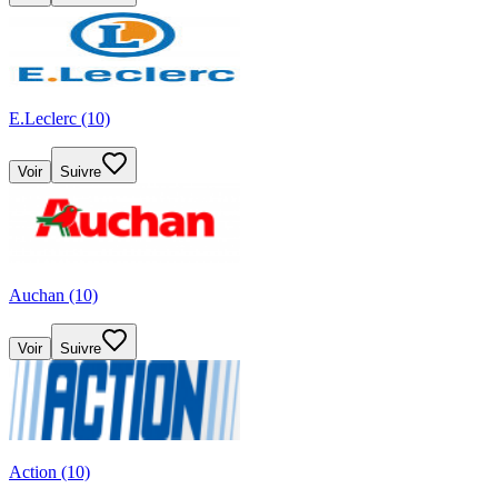
E.Leclerc (10)
Voir
Suivre
Auchan (10)
Voir
Suivre
Action (10)