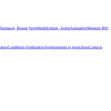
Pharmacie, Beauté
Sport
Mode
Enfants, Jouets
Animalerie
Magasin BIO
okies
Conditions d'utilisation
Avertissements et restrictions
Contacts