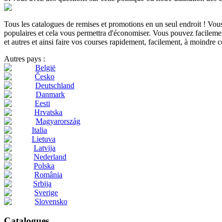
Tous les catalogues de remises et promotions en un seul endroit ! Vo
populaires et cela vous permettra d'économiser. Vous pouvez facilement
et autres et ainsi faire vos courses rapidement, facilement, à moindre c
Autres pays :
België
Česko
Deutschland
Danmark
Eesti
Hrvatska
Magyarország
Italia
Lietuva
Latvija
Nederland
Polska
România
Srbija
Sverige
Slovensko
Catalogues