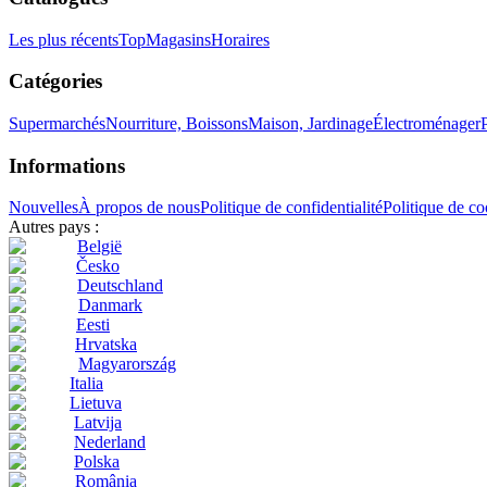
Les plus récents
Top
Magasins
Horaires
Catégories
Supermarchés
Nourriture, Boissons
Maison, Jardinage
Électroménager
Informations
Nouvelles
À propos de nous
Politique de confidentialité
Politique de co
Autres pays :
België
Česko
Deutschland
Danmark
Eesti
Hrvatska
Magyarország
Italia
Lietuva
Latvija
Nederland
Polska
România