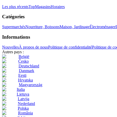
Les plus récents
Top
Magasins
Horaires
Catégories
Supermarchés
Nourriture, Boissons
Maison, Jardinage
Électroménager
Informations
Nouvelles
À propos de nous
Politique de confidentialité
Politique de co
Autres pays :
België
Česko
Deutschland
Danmark
Eesti
Hrvatska
Magyarország
Italia
Lietuva
Latvija
Nederland
Polska
România