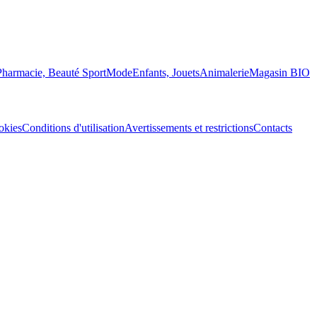
Pharmacie, Beauté
Sport
Mode
Enfants, Jouets
Animalerie
Magasin BIO
okies
Conditions d'utilisation
Avertissements et restrictions
Contacts