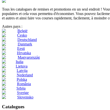
Tous les catalogues de remises et promotions en un seul endroit ! Vo
populaires et cela vous permettra d'économiser. Vous pouvez facilement
et autres et ainsi faire vos courses rapidement, facilement, à moindre c
Autres pays :
België
Česko
Deutschland
Danmark
Eesti
Hrvatska
Magyarország
Italia
Lietuva
Latvija
Nederland
Polska
România
Srbija
Sverige
Slovensko
Catalogues