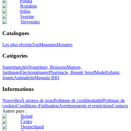
Polska
România
Srbija
Sverige
Slovensko
Catalogues
Les plus récents
Top
Magasins
Horaires
Catégories
Supermarchés
Nourriture, Boissons
Maison,
Jardinage
Électroménager
Pharmacie, Beauté
Sport
Mode
Enfants,
Jouets
Animalerie
Magasin BIO
Informations
Nouvelles
À propos de nous
Politique de confidentialité
Politique de
cookies
Conditions d'utilisation
Avertissements et restrictions
Contacts
Autres pays :
België
Česko
Deutschland