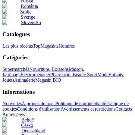
Polska
România
Srbija
Sverige
Slovensko
Catalogues
Les plus récents
Top
Magasins
Horaires
Catégories
Supermarchés
Nourriture, Boissons
Maison,
Jardinage
Électroménager
Pharmacie, Beauté
Sport
Mode
Enfants,
Jouets
Animalerie
Magasin BIO
Informations
Nouvelles
À propos de nous
Politique de confidentialité
Politique de
cookies
Conditions d'utilisation
Avertissements et restrictions
Contacts
Autres pays :
België
Česko
Deutschland