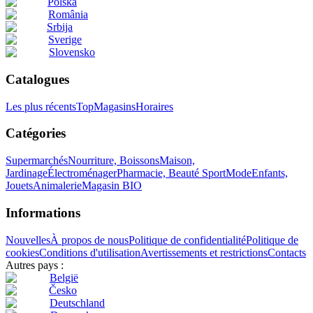
Polska
România
Srbija
Sverige
Slovensko
Catalogues
Les plus récents
Top
Magasins
Horaires
Catégories
Supermarchés
Nourriture, Boissons
Maison,
Jardinage
Électroménager
Pharmacie, Beauté
Sport
Mode
Enfants,
Jouets
Animalerie
Magasin BIO
Informations
Nouvelles
À propos de nous
Politique de confidentialité
Politique de
cookies
Conditions d'utilisation
Avertissements et restrictions
Contacts
Autres pays :
België
Česko
Deutschland