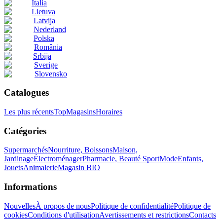
Italia
Lietuva
Latvija
Nederland
Polska
România
Srbija
Sverige
Slovensko
Catalogues
Les plus récents
Top
Magasins
Horaires
Catégories
Supermarchés
Nourriture, Boissons
Maison,
Jardinage
Électroménager
Pharmacie, Beauté
Sport
Mode
Enfants,
Jouets
Animalerie
Magasin BIO
Informations
Nouvelles
À propos de nous
Politique de confidentialité
Politique de
cookies
Conditions d'utilisation
Avertissements et restrictions
Contacts