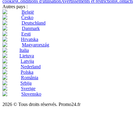
cookies
Conditions d'utilisation
Avertissements et restrictions
Contacts
Autres pays :
België
Česko
Deutschland
Danmark
Eesti
Hrvatska
Magyarország
Italia
Lietuva
Latvija
Nederland
Polska
România
Srbija
Sverige
Slovensko
2026 © Tous droits réservés. Promo24.fr