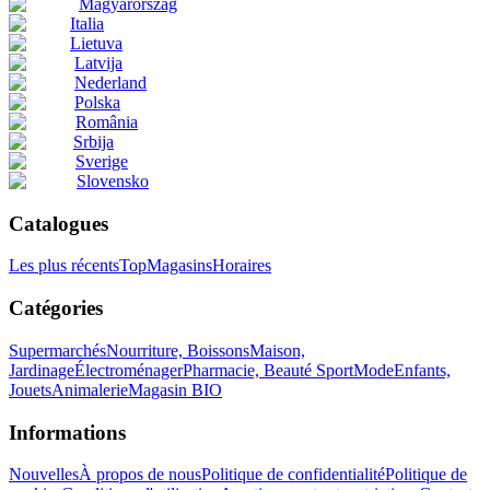
Magyarország
Italia
Lietuva
Latvija
Nederland
Polska
România
Srbija
Sverige
Slovensko
Catalogues
Les plus récents
Top
Magasins
Horaires
Catégories
Supermarchés
Nourriture, Boissons
Maison,
Jardinage
Électroménager
Pharmacie, Beauté
Sport
Mode
Enfants,
Jouets
Animalerie
Magasin BIO
Informations
Nouvelles
À propos de nous
Politique de confidentialité
Politique de