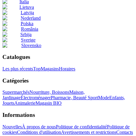
Italia
Lietuva
Latvija
Nederland
Polska
România
Srbija
Sverige
Slovensko
Catalogues
Les plus récents
Top
Magasins
Horaires
Catégories
Supermarchés
Nourriture, Boissons
Maison,
Jardinage
Électroménager
Pharmacie, Beauté
Sport
Mode
Enfants,
Jouets
Animalerie
Magasin BIO
Informations
Nouvelles
À propos de nous
Politique de confidentialité
Politique de
cookies
Conditions d'utilisation
Avertissements et restrictions
Contacts