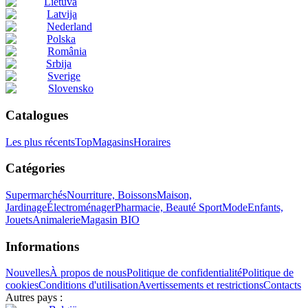
Lietuva
Latvija
Nederland
Polska
România
Srbija
Sverige
Slovensko
Catalogues
Les plus récents
Top
Magasins
Horaires
Catégories
Supermarchés
Nourriture, Boissons
Maison,
Jardinage
Électroménager
Pharmacie, Beauté
Sport
Mode
Enfants,
Jouets
Animalerie
Magasin BIO
Informations
Nouvelles
À propos de nous
Politique de confidentialité
Politique de
cookies
Conditions d'utilisation
Avertissements et restrictions
Contacts
Autres pays :