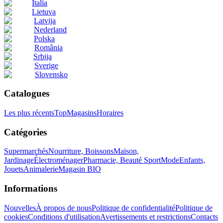
Italia
Lietuva
Latvija
Nederland
Polska
România
Srbija
Sverige
Slovensko
Catalogues
Les plus récents
Top
Magasins
Horaires
Catégories
Supermarchés
Nourriture, Boissons
Maison,
Jardinage
Électroménager
Pharmacie, Beauté
Sport
Mode
Enfants,
Jouets
Animalerie
Magasin BIO
Informations
Nouvelles
À propos de nous
Politique de confidentialité
Politique de
cookies
Conditions d'utilisation
Avertissements et restrictions
Contacts