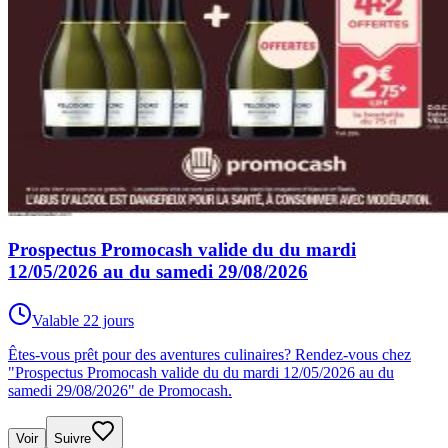
Prospectus Promocash valide du du mardi
12/05/2026 au du samedi 29/08/2026
Valable 22 jours
Êtes-vous prêt pour des aventures culinaires? Rendez-vous chez
"Prospectus Promocash valide du du mardi 12/05/2026 au du
samedi 29/08/2026" de Promocash.
Voir
Suivre