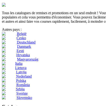
Tous les catalogues de remises et promotions en un seul endroit ! Vo
populaires et cela vous permettra d'économiser. Vous pouvez facilement
et autres et ainsi faire vos courses rapidement, facilement, à moindre c
Autres pays :
België
Česko
Deutschland
Danmark
Eesti
Hrvatska
Magyarország
Italia
Lietuva
Latvija
Nederland
Polska
România
Srbija
Sverige
Slovensko