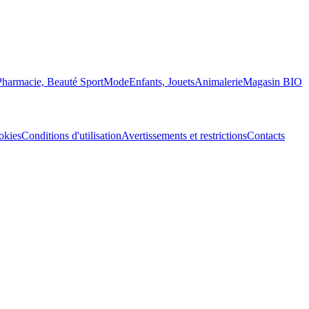
Pharmacie, Beauté
Sport
Mode
Enfants, Jouets
Animalerie
Magasin BIO
okies
Conditions d'utilisation
Avertissements et restrictions
Contacts