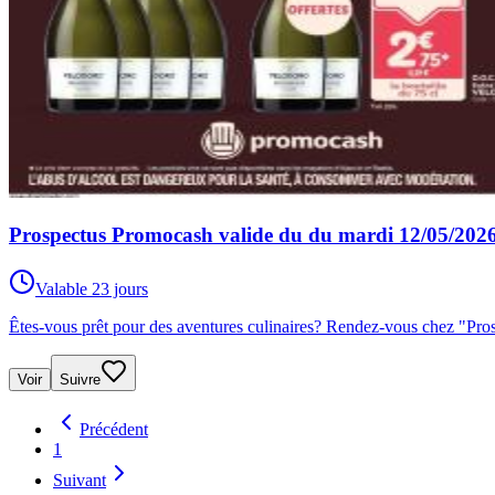
Prospectus Promocash valide du du mardi 12/05/202
Valable 23 jours
Êtes-vous prêt pour des aventures culinaires? Rendez-vous chez "P
Voir
Suivre
Précédent
1
Suivant