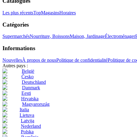
Catalogues
Les plus récents
Top
Magasins
Horaires
Catégories
Supermarchés
Nourriture, Boissons
Maison, Jardinage
Électroménager
Informations
Nouvelles
À propos de nous
Politique de confidentialité
Politique de co
Autres pays :
België
Česko
Deutschland
Danmark
Eesti
Hrvatska
Magyarország
Italia
Lietuva
Latvija
Nederland
Polska