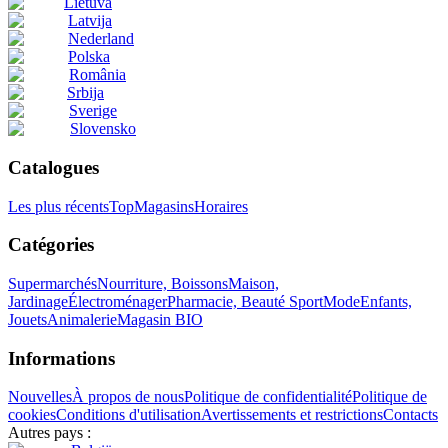
Lietuva
Latvija
Nederland
Polska
România
Srbija
Sverige
Slovensko
Catalogues
Les plus récents
Top
Magasins
Horaires
Catégories
Supermarchés
Nourriture, Boissons
Maison,
Jardinage
Électroménager
Pharmacie, Beauté
Sport
Mode
Enfants,
Jouets
Animalerie
Magasin BIO
Informations
Nouvelles
À propos de nous
Politique de confidentialité
Politique de
cookies
Conditions d'utilisation
Avertissements et restrictions
Contacts
Autres pays :