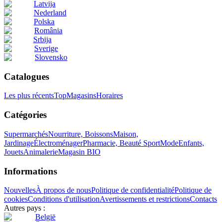
Latvija
Nederland
Polska
România
Srbija
Sverige
Slovensko
Catalogues
Les plus récents
Top
Magasins
Horaires
Catégories
Supermarchés
Nourriture, Boissons
Maison,
Jardinage
Électroménager
Pharmacie, Beauté
Sport
Mode
Enfants,
Jouets
Animalerie
Magasin BIO
Informations
Nouvelles
À propos de nous
Politique de confidentialité
Politique de
cookies
Conditions d'utilisation
Avertissements et restrictions
Contacts
Autres pays :
België