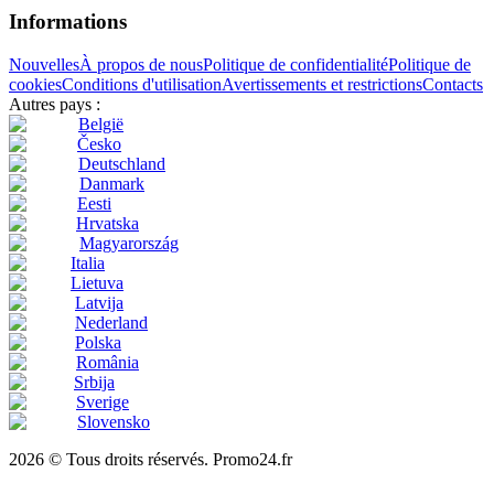
Informations
Nouvelles
À propos de nous
Politique de confidentialité
Politique de
cookies
Conditions d'utilisation
Avertissements et restrictions
Contacts
Autres pays :
België
Česko
Deutschland
Danmark
Eesti
Hrvatska
Magyarország
Italia
Lietuva
Latvija
Nederland
Polska
România
Srbija
Sverige
Slovensko
2026 © Tous droits réservés. Promo24.fr