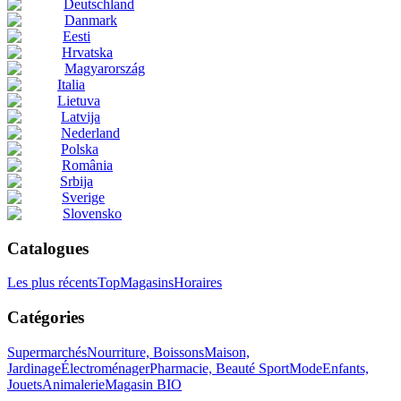
Deutschland
Danmark
Eesti
Hrvatska
Magyarország
Italia
Lietuva
Latvija
Nederland
Polska
România
Srbija
Sverige
Slovensko
Catalogues
Les plus récents
Top
Magasins
Horaires
Catégories
Supermarchés
Nourriture, Boissons
Maison,
Jardinage
Électroménager
Pharmacie, Beauté
Sport
Mode
Enfants,
Jouets
Animalerie
Magasin BIO