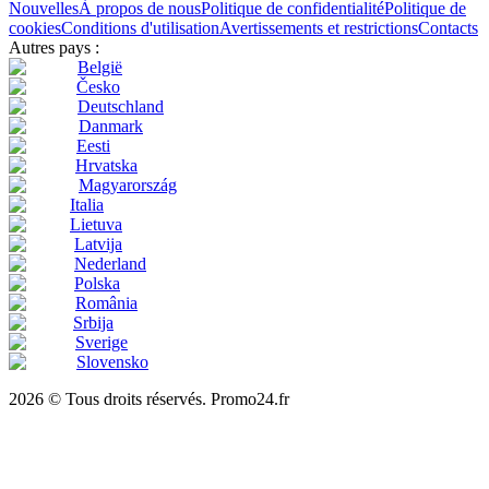
Nouvelles
À propos de nous
Politique de confidentialité
Politique de
cookies
Conditions d'utilisation
Avertissements et restrictions
Contacts
Autres pays :
België
Česko
Deutschland
Danmark
Eesti
Hrvatska
Magyarország
Italia
Lietuva
Latvija
Nederland
Polska
România
Srbija
Sverige
Slovensko
2026 © Tous droits réservés. Promo24.fr