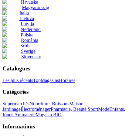
Hrvatska
Magyarország
Italia
Lietuva
Latvija
Nederland
Polska
România
Srbija
Sverige
Slovensko
Catalogues
Les plus récents
Top
Magasins
Horaires
Catégories
Supermarchés
Nourriture, Boissons
Maison,
Jardinage
Électroménager
Pharmacie, Beauté
Sport
Mode
Enfants,
Jouets
Animalerie
Magasin BIO
Informations