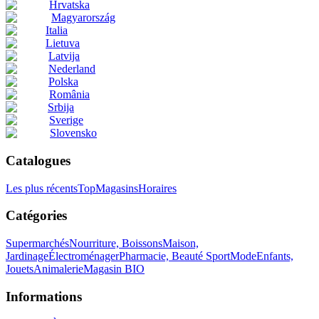
Hrvatska
Magyarország
Italia
Lietuva
Latvija
Nederland
Polska
România
Srbija
Sverige
Slovensko
Catalogues
Les plus récents
Top
Magasins
Horaires
Catégories
Supermarchés
Nourriture, Boissons
Maison,
Jardinage
Électroménager
Pharmacie, Beauté
Sport
Mode
Enfants,
Jouets
Animalerie
Magasin BIO
Informations