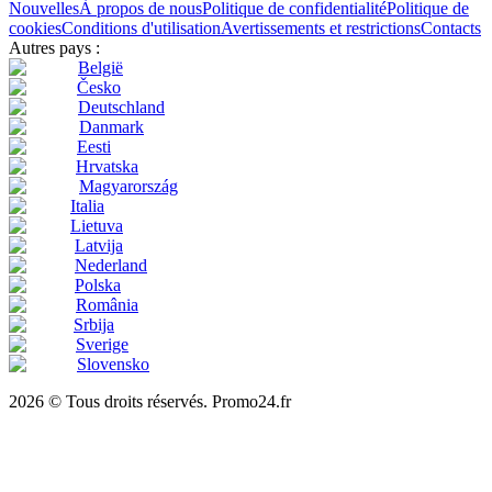
Nouvelles
À propos de nous
Politique de confidentialité
Politique de
cookies
Conditions d'utilisation
Avertissements et restrictions
Contacts
Autres pays :
België
Česko
Deutschland
Danmark
Eesti
Hrvatska
Magyarország
Italia
Lietuva
Latvija
Nederland
Polska
România
Srbija
Sverige
Slovensko
2026 © Tous droits réservés. Promo24.fr