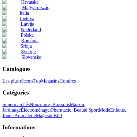
Hrvatska
Magyarország
Italia
Lietuva
Latvija
Nederland
Polska
România
Srbija
Sverige
Slovensko
Catalogues
Les plus récents
Top
Magasins
Horaires
Catégories
Supermarchés
Nourriture, Boissons
Maison,
Jardinage
Électroménager
Pharmacie, Beauté
Sport
Mode
Enfants,
Jouets
Animalerie
Magasin BIO
Informations