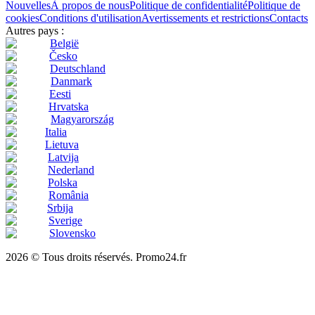
Nouvelles
À propos de nous
Politique de confidentialité
Politique de
cookies
Conditions d'utilisation
Avertissements et restrictions
Contacts
Autres pays :
België
Česko
Deutschland
Danmark
Eesti
Hrvatska
Magyarország
Italia
Lietuva
Latvija
Nederland
Polska
România
Srbija
Sverige
Slovensko
2026 © Tous droits réservés. Promo24.fr