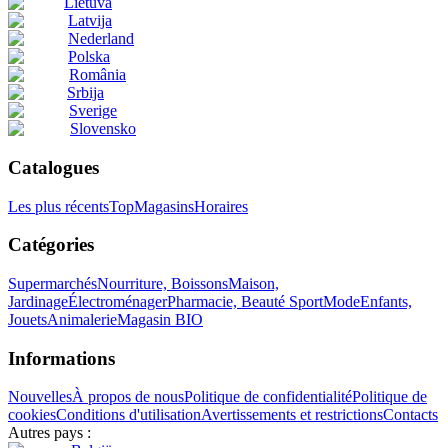
Lietuva
Latvija
Nederland
Polska
România
Srbija
Sverige
Slovensko
Catalogues
Les plus récents
Top
Magasins
Horaires
Catégories
Supermarchés
Nourriture, Boissons
Maison,
Jardinage
Électroménager
Pharmacie, Beauté
Sport
Mode
Enfants,
Jouets
Animalerie
Magasin BIO
Informations
Nouvelles
À propos de nous
Politique de confidentialité
Politique de
cookies
Conditions d'utilisation
Avertissements et restrictions
Contacts
Autres pays :