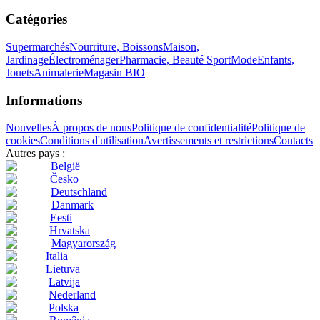
Catégories
Supermarchés
Nourriture, Boissons
Maison,
Jardinage
Électroménager
Pharmacie, Beauté
Sport
Mode
Enfants,
Jouets
Animalerie
Magasin BIO
Informations
Nouvelles
À propos de nous
Politique de confidentialité
Politique de
cookies
Conditions d'utilisation
Avertissements et restrictions
Contacts
Autres pays :
België
Česko
Deutschland
Danmark
Eesti
Hrvatska
Magyarország
Italia
Lietuva
Latvija
Nederland
Polska