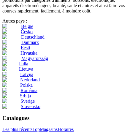
promotions par catégories d'aliments, boissons, électronique,
appareils électroménagers, beauté, santé et autres et ainsi faire vos
courses rapidement, facilement, à moindre coût.
Autres pays :
België
Česko
Deutschland
Danmark
Eesti
Hrvatska
Magyarország
Italia
Lietuva
Latvija
Nederland
Polska
România
Srbija
Sverige
Slovensko
Catalogues
Les plus récents
Top
Magasins
Horaires