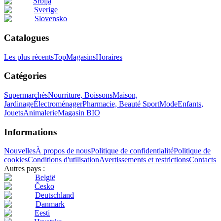
Srbija
Sverige
Slovensko
Catalogues
Les plus récents
Top
Magasins
Horaires
Catégories
Supermarchés
Nourriture, Boissons
Maison,
Jardinage
Électroménager
Pharmacie, Beauté
Sport
Mode
Enfants,
Jouets
Animalerie
Magasin BIO
Informations
Nouvelles
À propos de nous
Politique de confidentialité
Politique de
cookies
Conditions d'utilisation
Avertissements et restrictions
Contacts
Autres pays :
België
Česko
Deutschland
Danmark
Eesti