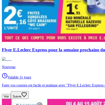
Flyer E.Leclerc Express pour la semaine prochaine 
Nouveau
Valable 11 jours
Faire vos courses est facile et pratique avec "Flyer E.Leclerc Expre
Voir
Suivre