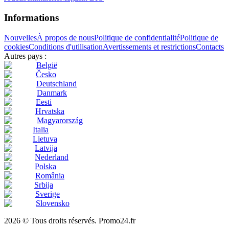
Informations
Nouvelles
À propos de nous
Politique de confidentialité
Politique de
cookies
Conditions d'utilisation
Avertissements et restrictions
Contacts
Autres pays :
België
Česko
Deutschland
Danmark
Eesti
Hrvatska
Magyarország
Italia
Lietuva
Latvija
Nederland
Polska
România
Srbija
Sverige
Slovensko
2026 © Tous droits réservés. Promo24.fr