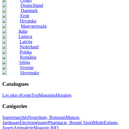
Česko
Deutschland
Danmark
Eesti
Hrvatska
Magyarország
Italia
Lietuva
Latvija
Nederland
Polska
România
Srbija
Sverige
Slovensko
Catalogues
Les plus récents
Top
Magasins
Horaires
Catégories
Supermarchés
Nourriture, Boissons
Maison,
Jardinage
Électroménager
Pharmacie, Beauté
Sport
Mode
Enfants,
Jouets
Animalerie
Magasin BIO