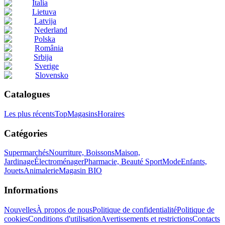
Italia
Lietuva
Latvija
Nederland
Polska
România
Srbija
Sverige
Slovensko
Catalogues
Les plus récents
Top
Magasins
Horaires
Catégories
Supermarchés
Nourriture, Boissons
Maison,
Jardinage
Électroménager
Pharmacie, Beauté
Sport
Mode
Enfants,
Jouets
Animalerie
Magasin BIO
Informations
Nouvelles
À propos de nous
Politique de confidentialité
Politique de
cookies
Conditions d'utilisation
Avertissements et restrictions
Contacts