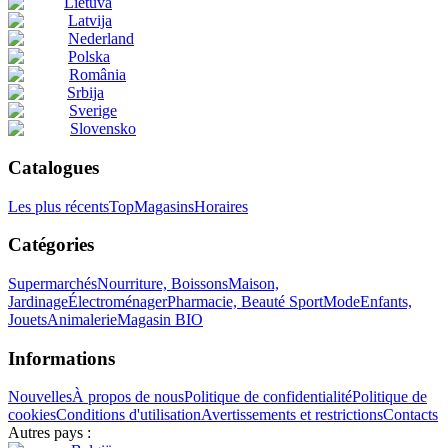
Lietuva
Latvija
Nederland
Polska
România
Srbija
Sverige
Slovensko
Catalogues
Les plus récents
Top
Magasins
Horaires
Catégories
Supermarchés
Nourriture, Boissons
Maison,
Jardinage
Électroménager
Pharmacie, Beauté
Sport
Mode
Enfants,
Jouets
Animalerie
Magasin BIO
Informations
Nouvelles
À propos de nous
Politique de confidentialité
Politique de
cookies
Conditions d'utilisation
Avertissements et restrictions
Contacts
Autres pays :