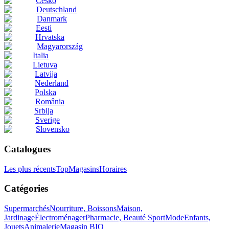
Česko
Deutschland
Danmark
Eesti
Hrvatska
Magyarország
Italia
Lietuva
Latvija
Nederland
Polska
România
Srbija
Sverige
Slovensko
Catalogues
Les plus récents
Top
Magasins
Horaires
Catégories
Supermarchés
Nourriture, Boissons
Maison,
Jardinage
Électroménager
Pharmacie, Beauté
Sport
Mode
Enfants,
Jouets
Animalerie
Magasin BIO