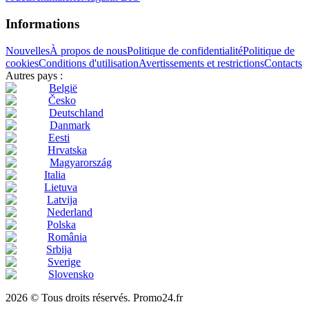
Informations
Nouvelles
À propos de nous
Politique de confidentialité
Politique de
cookies
Conditions d'utilisation
Avertissements et restrictions
Contacts
Autres pays :
België
Česko
Deutschland
Danmark
Eesti
Hrvatska
Magyarország
Italia
Lietuva
Latvija
Nederland
Polska
România
Srbija
Sverige
Slovensko
2026 © Tous droits réservés. Promo24.fr