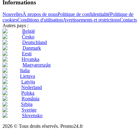
Informations
Nouvelles
À propos de nous
Politique de confidentialité
Politique de
cookies
Conditions d'utilisation
Avertissements et restrictions
Contacts
Autres pays :
België
Česko
Deutschland
Danmark
Eesti
Hrvatska
Magyarország
Italia
Lietuva
Latvija
Nederland
Polska
România
Srbija
Sverige
Slovensko
2026 © Tous droits réservés. Promo24.fr