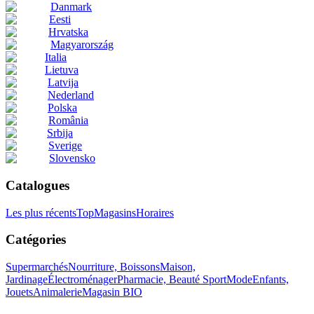
Danmark
Eesti
Hrvatska
Magyarország
Italia
Lietuva
Latvija
Nederland
Polska
România
Srbija
Sverige
Slovensko
Catalogues
Les plus récents
Top
Magasins
Horaires
Catégories
Supermarchés
Nourriture, Boissons
Maison,
Jardinage
Électroménager
Pharmacie, Beauté
Sport
Mode
Enfants,
Jouets
Animalerie
Magasin BIO