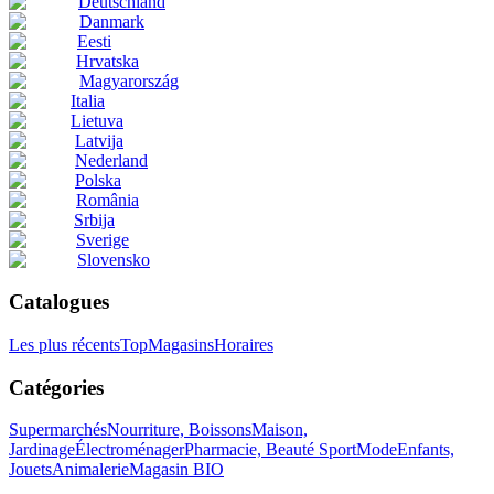
Deutschland
Danmark
Eesti
Hrvatska
Magyarország
Italia
Lietuva
Latvija
Nederland
Polska
România
Srbija
Sverige
Slovensko
Catalogues
Les plus récents
Top
Magasins
Horaires
Catégories
Supermarchés
Nourriture, Boissons
Maison,
Jardinage
Électroménager
Pharmacie, Beauté
Sport
Mode
Enfants,
Jouets
Animalerie
Magasin BIO