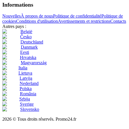
Informations
Nouvelles
À propos de nous
Politique de confidentialité
Politique de
cookies
Conditions d'utilisation
Avertissements et restrictions
Contacts
Autres pays :
België
Česko
Deutschland
Danmark
Eesti
Hrvatska
Magyarország
Italia
Lietuva
Latvija
Nederland
Polska
România
Srbija
Sverige
Slovensko
2026 © Tous droits réservés. Promo24.fr