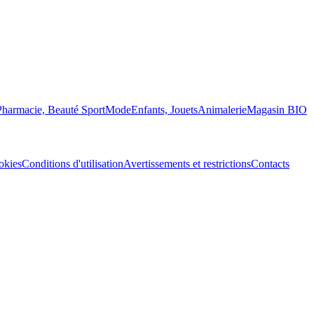
Pharmacie, Beauté
Sport
Mode
Enfants, Jouets
Animalerie
Magasin BIO
okies
Conditions d'utilisation
Avertissements et restrictions
Contacts