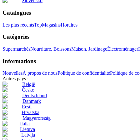
Slovensko
Catalogues
Les plus récents
Top
Magasins
Horaires
Catégories
Supermarchés
Nourriture, Boissons
Maison, Jardinage
Électroménager
Informations
Nouvelles
À propos de nous
Politique de confidentialité
Politique de co
Autres pays :
België
Česko
Deutschland
Danmark
Eesti
Hrvatska
Magyarország
Italia
Lietuva
Latvija