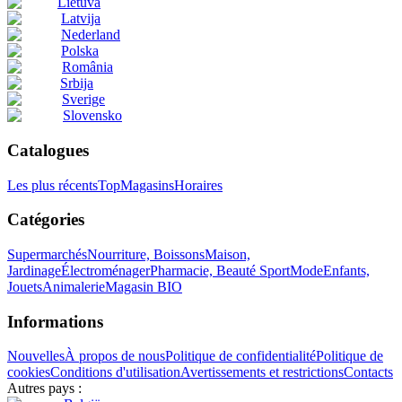
Lietuva
Latvija
Nederland
Polska
România
Srbija
Sverige
Slovensko
Catalogues
Les plus récents
Top
Magasins
Horaires
Catégories
Supermarchés
Nourriture, Boissons
Maison,
Jardinage
Électroménager
Pharmacie, Beauté
Sport
Mode
Enfants,
Jouets
Animalerie
Magasin BIO
Informations
Nouvelles
À propos de nous
Politique de confidentialité
Politique de
cookies
Conditions d'utilisation
Avertissements et restrictions
Contacts
Autres pays :