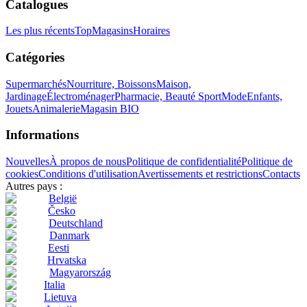
Catalogues
Les plus récents
Top
Magasins
Horaires
Catégories
Supermarchés
Nourriture, Boissons
Maison,
Jardinage
Électroménager
Pharmacie, Beauté
Sport
Mode
Enfants,
Jouets
Animalerie
Magasin BIO
Informations
Nouvelles
À propos de nous
Politique de confidentialité
Politique de
cookies
Conditions d'utilisation
Avertissements et restrictions
Contacts
Autres pays :
België
Česko
Deutschland
Danmark
Eesti
Hrvatska
Magyarország
Italia
Lietuva