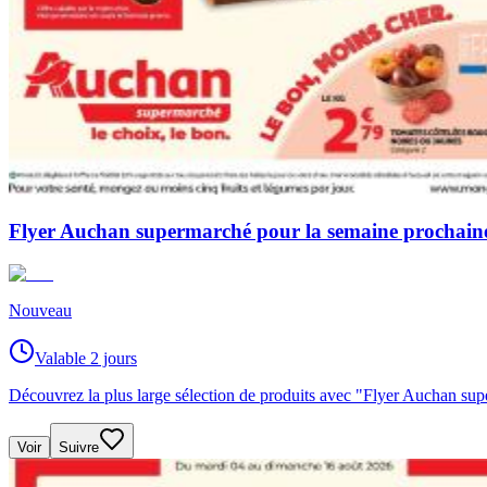
Flyer Auchan supermarché pour la semaine prochain
Nouveau
Valable 2 jours
Découvrez la plus large sélection de produits avec "Flyer Auchan s
Voir
Suivre