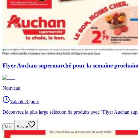
Flyer Auchan supermarché pour la semaine prochain
Nouveau
Valable 3 jours
Découvrez la plus large sélection de produits avec "Flyer Auchan s
Voir
Suivre