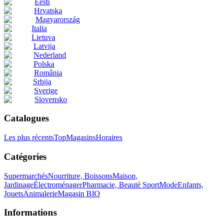
Eesti
Hrvatska
Magyarország
Italia
Lietuva
Latvija
Nederland
Polska
România
Srbija
Sverige
Slovensko
Catalogues
Les plus récents
Top
Magasins
Horaires
Catégories
Supermarchés
Nourriture, Boissons
Maison,
Jardinage
Électroménager
Pharmacie, Beauté
Sport
Mode
Enfants,
Jouets
Animalerie
Magasin BIO
Informations