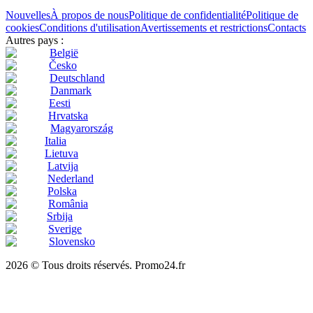
Nouvelles
À propos de nous
Politique de confidentialité
Politique de
cookies
Conditions d'utilisation
Avertissements et restrictions
Contacts
Autres pays :
België
Česko
Deutschland
Danmark
Eesti
Hrvatska
Magyarország
Italia
Lietuva
Latvija
Nederland
Polska
România
Srbija
Sverige
Slovensko
2026 © Tous droits réservés. Promo24.fr