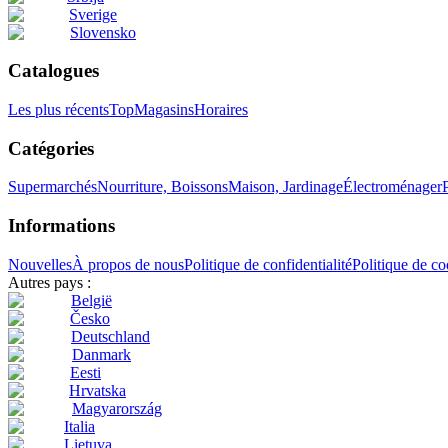
Sverige
Slovensko
Catalogues
Les plus récents
Top
Magasins
Horaires
Catégories
Supermarchés
Nourriture, Boissons
Maison, Jardinage
Électroménager
Informations
Nouvelles
À propos de nous
Politique de confidentialité
Politique de co
Autres pays :
België
Česko
Deutschland
Danmark
Eesti
Hrvatska
Magyarország
Italia
Lietuva