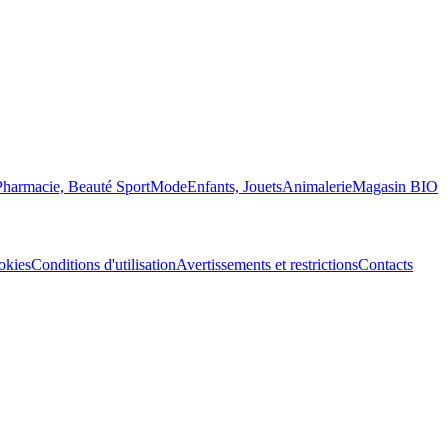
Pharmacie, Beauté
Sport
Mode
Enfants, Jouets
Animalerie
Magasin BIO
okies
Conditions d'utilisation
Avertissements et restrictions
Contacts