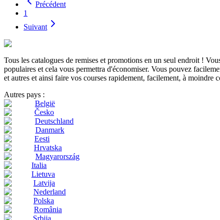
Précédent
1
Suivant
Tous les catalogues de remises et promotions en un seul endroit ! Vo
populaires et cela vous permettra d'économiser. Vous pouvez facilement
et autres et ainsi faire vos courses rapidement, facilement, à moindre c
Autres pays :
België
Česko
Deutschland
Danmark
Eesti
Hrvatska
Magyarország
Italia
Lietuva
Latvija
Nederland
Polska
România
Srbija