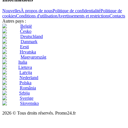
Nouvelles
À propos de nous
Politique de confidentialité
Politique de
cookies
Conditions d'utilisation
Avertissements et restrictions
Contacts
Autres pays :
België
Česko
Deutschland
Danmark
Eesti
Hrvatska
Magyarország
Italia
Lietuva
Latvija
Nederland
Polska
România
Srbija
Sverige
Slovensko
2026 © Tous droits réservés. Promo24.fr