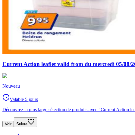
Current Action leaflet valid from du mercredi 05/08/
Nouveau
Valable 5 jours
Découvrez la plus large sélection de produits avec "Current Action l
Voir
Suivre