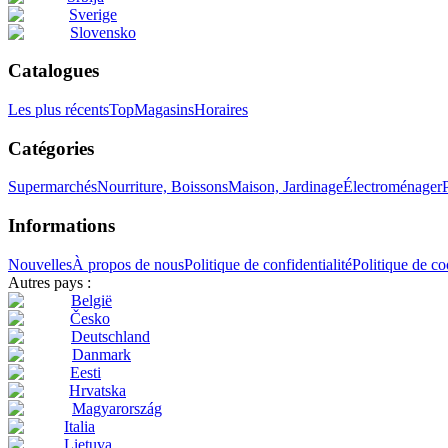
Sverige
Slovensko
Catalogues
Les plus récents
Top
Magasins
Horaires
Catégories
Supermarchés
Nourriture, Boissons
Maison, Jardinage
Électroménager
Informations
Nouvelles
À propos de nous
Politique de confidentialité
Politique de co
Autres pays :
België
Česko
Deutschland
Danmark
Eesti
Hrvatska
Magyarország
Italia
Lietuva