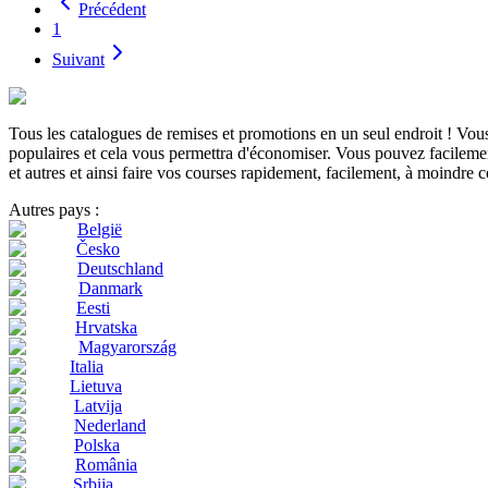
Précédent
1
Suivant
Tous les catalogues de remises et promotions en un seul endroit ! Vo
populaires et cela vous permettra d'économiser. Vous pouvez facilement
et autres et ainsi faire vos courses rapidement, facilement, à moindre c
Autres pays :
België
Česko
Deutschland
Danmark
Eesti
Hrvatska
Magyarország
Italia
Lietuva
Latvija
Nederland
Polska
România
Srbija