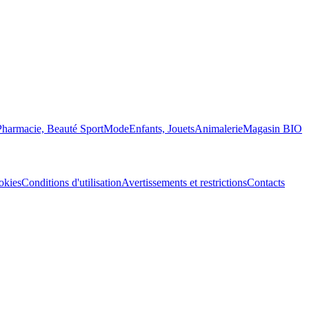
Pharmacie, Beauté
Sport
Mode
Enfants, Jouets
Animalerie
Magasin BIO
okies
Conditions d'utilisation
Avertissements et restrictions
Contacts