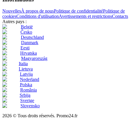
Nouvelles
À propos de nous
Politique de confidentialité
Politique de
cookies
Conditions d'utilisation
Avertissements et restrictions
Contacts
Autres pays :
België
Česko
Deutschland
Danmark
Eesti
Hrvatska
Magyarország
Italia
Lietuva
Latvija
Nederland
Polska
România
Srbija
Sverige
Slovensko
2026 © Tous droits réservés. Promo24.fr