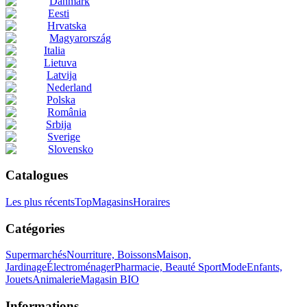
Danmark
Eesti
Hrvatska
Magyarország
Italia
Lietuva
Latvija
Nederland
Polska
România
Srbija
Sverige
Slovensko
Catalogues
Les plus récents
Top
Magasins
Horaires
Catégories
Supermarchés
Nourriture, Boissons
Maison,
Jardinage
Électroménager
Pharmacie, Beauté
Sport
Mode
Enfants,
Jouets
Animalerie
Magasin BIO
Informations