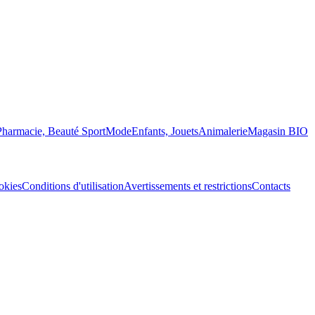
Pharmacie, Beauté
Sport
Mode
Enfants, Jouets
Animalerie
Magasin BIO
okies
Conditions d'utilisation
Avertissements et restrictions
Contacts