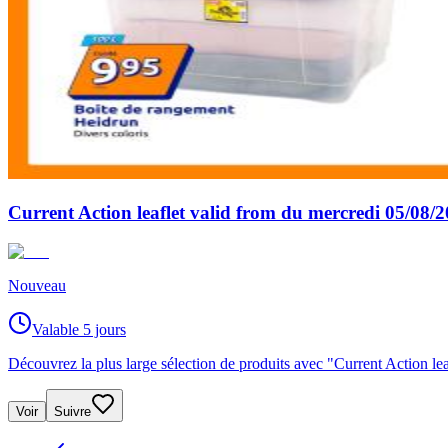
Current Action leaflet valid from du mercredi 05/08/
Nouveau
Valable 5 jours
Découvrez la plus large sélection de produits avec "Current Action l
Voir
Suivre