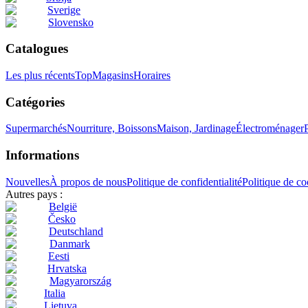
Sverige
Slovensko
Catalogues
Les plus récents
Top
Magasins
Horaires
Catégories
Supermarchés
Nourriture, Boissons
Maison, Jardinage
Électroménager
Informations
Nouvelles
À propos de nous
Politique de confidentialité
Politique de co
Autres pays :
België
Česko
Deutschland
Danmark
Eesti
Hrvatska
Magyarország
Italia
Lietuva