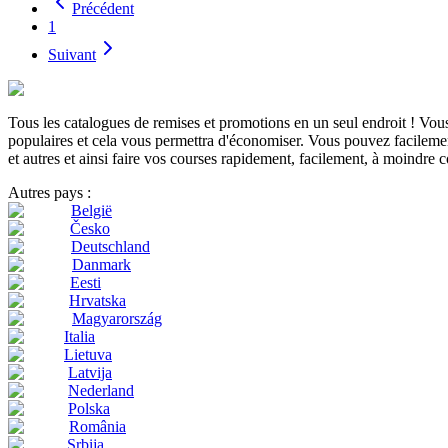
Précédent
1
Suivant
Tous les catalogues de remises et promotions en un seul endroit ! Vo
populaires et cela vous permettra d'économiser. Vous pouvez facilement
et autres et ainsi faire vos courses rapidement, facilement, à moindre c
Autres pays :
België
Česko
Deutschland
Danmark
Eesti
Hrvatska
Magyarország
Italia
Lietuva
Latvija
Nederland
Polska
România
Srbija